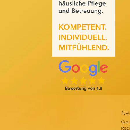
Ne
Gern
Rech